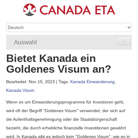
Auswahl
Bietet Kanada ein
Home
Goldenes Visum an?
eTA-Antragstellung
Bearbeitet: Nov 15, 2023
| Tags:
Kanada Einwanderung
,
eTA-Anforderungen
Kanada Visum
eTA FAQ
Wenn es um Einwanderungsprogramme für Investoren geht,
eTA Status
wird oft der Begriff "Goldenes Visum" verwendet, der sich auf
die Aufenthaltsgenehmigung oder die Staatsbürgerschaft
Ressourcen
bezieht, die durch erhebliche finanzielle Investitionen gewährt
wird. In Kanada gibt es jedoch kein "Goldenes Visum", wie es in
Kontakt