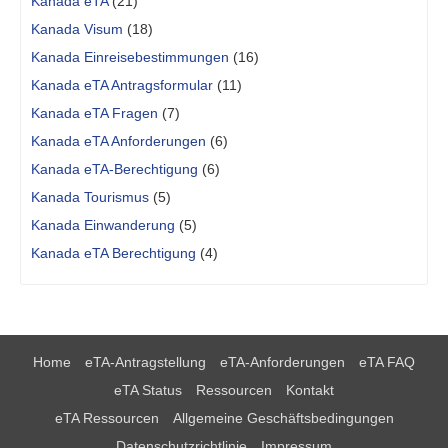
Kanada eTA
(21)
Kanada Visum
(18)
Kanada Einreisebestimmungen
(16)
Kanada eTA Antragsformular
(11)
Kanada eTA Fragen
(7)
Kanada eTA Anforderungen
(6)
Kanada eTA-Berechtigung
(6)
Kanada Tourismus
(5)
Kanada Einwanderung
(5)
Kanada eTA Berechtigung
(4)
Home
eTA-Antragstellung
eTA-Anforderungen
eTA FAQ
eTA Status
Ressourcen
Kontakt
eTA Ressourcen
Allgemeine Geschäftsbedingungen
Datenschutzrichtlinie
Impressum