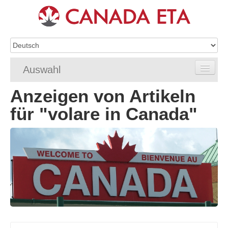
Auswahl
Anzeigen von Artikeln
Home
für "volare in Canada"
eTA-Antragstellung
eTA-Anforderungen
eTA FAQ
eTA Status
Ressourcen
Kontakt