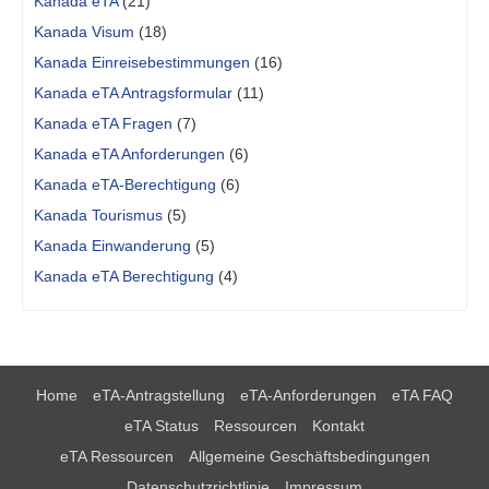
Kanada eTA
(21)
Kanada Visum
(18)
Kanada Einreisebestimmungen
(16)
Kanada eTA Antragsformular
(11)
Kanada eTA Fragen
(7)
Kanada eTA Anforderungen
(6)
Kanada eTA-Berechtigung
(6)
Kanada Tourismus
(5)
Kanada Einwanderung
(5)
Kanada eTA Berechtigung
(4)
Home
eTA-Antragstellung
eTA-Anforderungen
eTA FAQ
eTA Status
Ressourcen
Kontakt
eTA Ressourcen
Allgemeine Geschäftsbedingungen
Datenschutzrichtlinie
Impressum