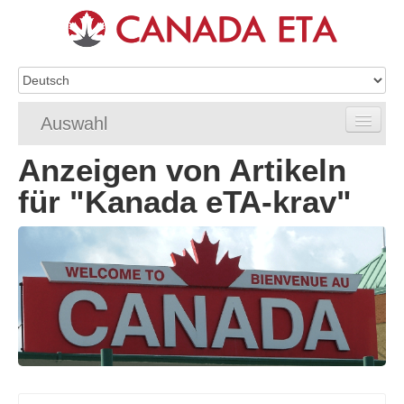
Auswahl
Anzeigen von Artikeln
Home
für "Kanada eTA-krav"
eTA-Antragstellung
eTA-Anforderungen
eTA FAQ
eTA Status
Ressourcen
Kontakt