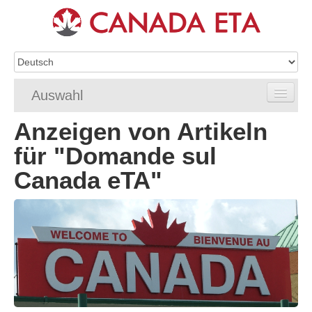
Auswahl
Anzeigen von Artikeln
Home
für "Domande sul
eTA-Antragstellung
Canada eTA"
eTA-Anforderungen
eTA FAQ
eTA Status
Ressourcen
Kontakt