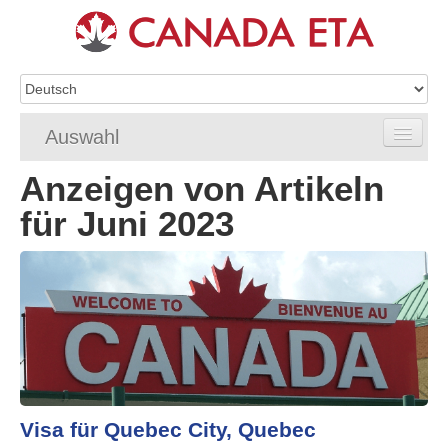
Auswahl
Anzeigen von Artikeln
Home
für Juni 2023
eTA-Antragstellung
eTA-Anforderungen
eTA FAQ
eTA Status
Ressourcen
Visa für Quebec City, Quebec
Kontakt