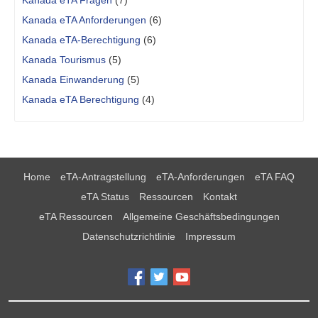
Kanada eTA Fragen
(7)
Kanada eTA Anforderungen
(6)
Kanada eTA-Berechtigung
(6)
Kanada Tourismus
(5)
Kanada Einwanderung
(5)
Kanada eTA Berechtigung
(4)
Home
eTA-Antragstellung
eTA-Anforderungen
eTA FAQ
eTA Status
Ressourcen
Kontakt
eTA Ressourcen
Allgemeine Geschäftsbedingungen
Datenschutzrichtlinie
Impressum