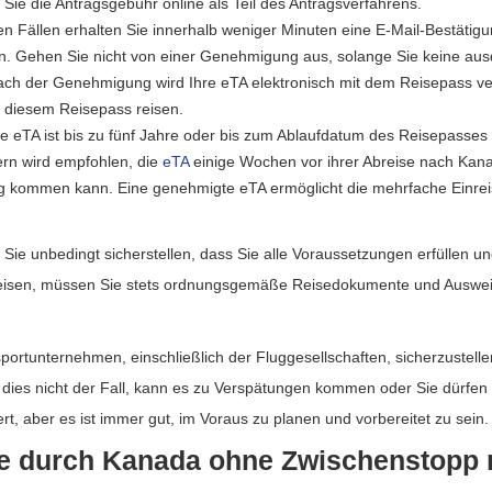
 Sie die Antragsgebühr online als Teil des Antragsverfahrens.
en Fällen erhalten Sie innerhalb weniger Minuten eine E-Mail-Bestätig
 Gehen Sie nicht von einer Genehmigung aus, solange Sie keine ausd
ach der Genehmigung wird Ihre eTA elektronisch mit dem Reisepass ver
 diesem Reisepass reisen.
e eTA ist bis zu fünf Jahre oder bis zum Ablaufdatum des Reisepasses gü
ern wird empfohlen, die
eTA
einige Wochen vor ihrer Abreise nach Kan
g kommen kann. Eine genehmigte eTA ermöglicht die mehrfache Einrei
 Sie unbedingt sicherstellen, dass Sie alle Voraussetzungen erfüllen un
eisen, müssen Sie stets ordnungsgemäße Reisedokumente und Ausweise
portunternehmen, einschließlich der Fluggesellschaften, sicherzustellen
 dies nicht der Fall, kann es zu Verspätungen kommen oder Sie dürfen
rt, aber es ist immer gut, im Voraus zu planen und vorbereitet zu sein.
ise durch Kanada ohne Zwischenstopp