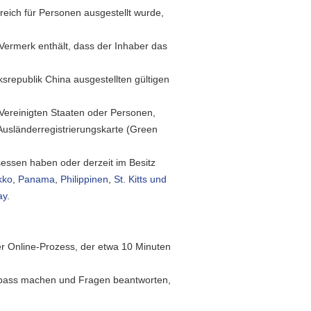
greich für Personen ausgestellt wurde,
 Vermerk enthält, dass der Inhaber das
republik China ausgestellten gültigen
Vereinigten Staaten oder Personen,
Ausländerregistrierungskarte (Green
essen haben oder derzeit im Besitz
kko
,
Panama
,
Philippinen
,
St. Kitts und
ay
.
her Online-Prozess, der etwa 10 Minuten
epass machen und Fragen beantworten,