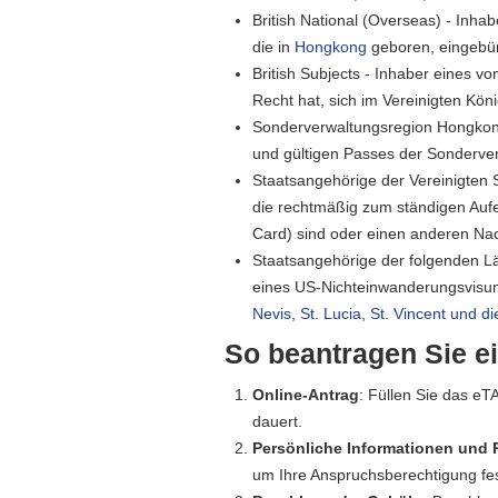
British National (Overseas) - Inha
die in
Hongkong
geboren, eingebürg
British Subjects - Inhaber eines v
Recht hat, sich im Vereinigten Kön
Sonderverwaltungsregion Hongkong
und gültigen Passes der Sonderve
Staatsangehörige der Vereinigten 
die rechtmäßig zum ständigen Aufen
Card) sind oder einen anderen Na
Staatsangehörige der folgenden Lä
eines US-Nichteinwanderungsvisu
Nevis
,
St. Lucia
,
St. Vincent und d
So beantragen Sie e
Online-Antrag
: Füllen Sie das eT
dauert.
Persönliche Informationen und 
um Ihre Anspruchsberechtigung fes