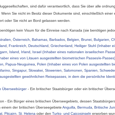
luggesellschaften, sind dafür verantwortlich, dass Sie über alle ord
. Wenn Sie nicht im Besitz dieser Dokumente sind, einschließlich eine
gert oder Sie nicht an Bord gelassen werden.
nötigen kein Visum für die Einreise nach Kanada (sie benötigen jedo
tralien
,
Österreich
,
Bahamas
,
Barbados
,
Belgien
,
Brunei
,
Bulgarien
,
Ch
land
,
Frankreich
,
Deutschland
,
Griechenland
,
Heiliger Stuhl (Inhaber e
garn
,
Island
,
Irland
,
Israel (Inhaber eines nationalen israelischen Pass
nhaber eines von Litauen ausgestellten biometrischen Passes/e-Passes
en
,
Papua-Neuguinea
,
Polen (Inhaber eines von Polen ausgestellten 
Marino
,
Singapur
,
Slowakei
,
Slowenien
,
Salomonen
,
Spanien
,
Schwede
usgestellten gewöhnlichen Reisepasses, in dem die persönliche Identi
he Überseebürger
- Ein britischer Staatsbürger oder ein britischer Übers
von - Ein Bürger eines britischen Überseegebiets, dessen Staatsbürge
n einem der britischen Überseegebiete
Anguilla
,
Bermuda
,
Britische Ju
at
,
Pitcairn
,
St. Helena
oder den
Turks- und Caicosinseln
erworben wur