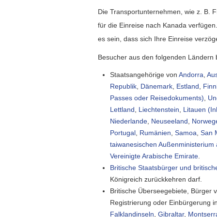
Die Transportunternehmen, wie z. B. F
für die Einreise nach Kanada verfügen
es sein, dass sich Ihre Einreise verzö
Besucher aus den folgenden Ländern be
Staatsangehörige von
Andorra
,
Aus
Republik
,
Dänemark
,
Estland
,
Finn
Passes oder Reisedokuments)
,
Un
Lettland
,
Liechtenstein
,
Litauen (I
Niederlande
,
Neuseeland
,
Norweg
Portugal
,
Rumänien
,
Samoa
,
San 
taiwanesischen Außenministerium a
Vereinigte Arabische Emirate
.
Britische Staatsbürger und britisc
Königreich zurückkehren darf.
Britische Überseegebiete, Bürger 
Registrierung oder Einbürgerung i
Falklandinseln
,
Gibraltar
,
Montserr