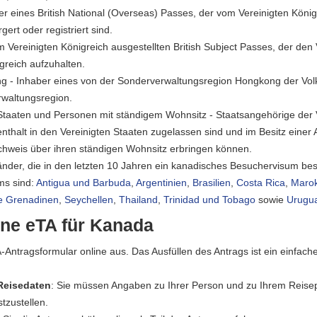
ber eines British National (Overseas) Passes, der vom Vereinigten Köni
ert oder registriert sind.
om Vereinigten Königreich ausgestellten British Subject Passes, der den
igreich aufzuhalten.
 - Inhaber eines von der Sonderverwaltungsregion Hongkong der Volks
rwaltungsregion.
Staaten und Personen mit ständigem Wohnsitz - Staatsangehörige der 
thalt in den Vereinigten Staaten zugelassen sind und im Besitz einer 
chweis über ihren ständigen Wohnsitz erbringen können.
nder, die in den letzten 10 Jahren ein kanadisches Besuchervisum bes
ms sind:
Antigua und Barbuda
,
Argentinien
,
Brasilien
,
Costa Rica
,
Maro
ie Grenadinen
,
Seychellen
,
Thailand
,
Trinidad und Tobago
sowie
Urugu
ine eTA für Kanada
A-Antragsformular online aus. Das Ausfüllen des Antrags ist ein einfac
Reisedaten
: Sie müssen Angaben zu Ihrer Person und zu Ihrem Reis
tzustellen.