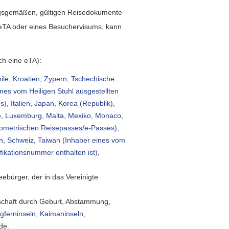
nungsgemäßen, gültigen Reisedokumente
r eTA oder eines Besuchervisums, kann
ch eine eTA):
ile
,
Kroatien
,
Zypern
,
Tschechische
ines vom Heiligen Stuhl ausgestellten
es)
,
Italien
,
Japan
,
Korea (Republik)
,
)
,
Luxemburg
,
Malta
,
Mexiko
,
Monaco
,
biometrischen Reisepasses/e-Passes)
,
n
,
Schweiz
,
Taiwan (Inhaber eines vom
fikationsnummer enthalten ist)
,
eebürger, der in das Vereinigte
rschaft durch Geburt, Abstammung,
ngferninseln
,
Kaimaninseln
,
de.