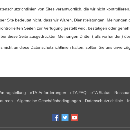
tenschutzrichtlinien von Sites verantwortlich, die wir nicht kontrollieren
er Site bedeutet nicht, dass wir Waren, Dienstleistungen, Meinungen o
kontrollierten Seiten zur Verfügung gestellt wird, bestätigen oder gene
 über diese Seite ausgedrückten Meinungen Dritter (falls vorhanden) ü
s nicht an diese Datenschutzrichtlinien halten, sollten Sie uns unverzü
Antragstellung
eTA-Anforderungen
eTA FAQ
eTA Status
Ressour
ourcen
Allgemeine Geschäftsbedingungen
Datenschutzrichtlinie
I