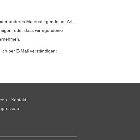
.
der anderes Material irgendeiner Art,
hmigen, oder dass wir irgendeine
bernehmen.
glich per E-Mail verständigen:
cen
Kontakt
mpressum